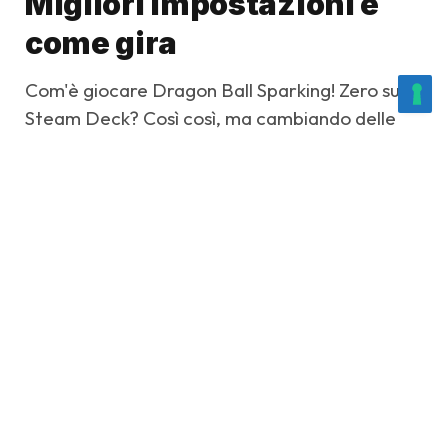
Migliori impostazioni e
come gira
Com'è giocare Dragon Ball Sparking! Zero su
Steam Deck? Così così, ma cambiando delle
impostazioni le cose vanno meglio: vediamolo.
Di
Stefania Sperandio
1 Dicembre 2024
Aggiornato:
1 Dicembre 2024
4 minuti di lettura
Condividi