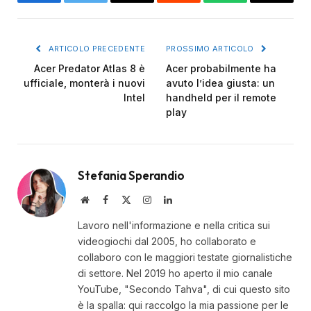
Facebook
Twitter
Email
Reddit
WhatsApp
Copy
Link
ARTICOLO PRECEDENTE
PROSSIMO ARTICOLO
Acer Predator Atlas 8 è
Acer probabilmente ha
ufficiale, monterà i nuovi
avuto l’idea giusta: un
Intel
handheld per il remote
play
Stefania Sperandio
Website
Facebook
X
Instagram
LinkedIn
(Twitter)
Lavoro nell'informazione e nella critica sui
videogiochi dal 2005, ho collaborato e
collaboro con le maggiori testate giornalistiche
di settore. Nel 2019 ho aperto il mio canale
YouTube, "Secondo Tahva", di cui questo sito
è la spalla: qui raccolgo la mia passione per le