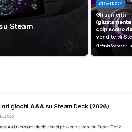
STEAM DECK
Gli aumenti
(giustamente
i su Steam
colpiscono du
vendite di S
Stefania Sperandio
liori giochi AAA su Steam Deck (2026)
lio 2026
arsi tra i tantissimi giochi che si possono vivere su Steam Deck