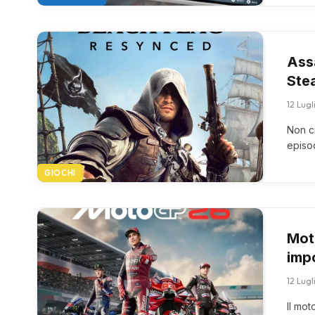
Ass
Stea
12 Lug
Non c
episod
GIOCHI
Mot
imp
12 Lug
Il mo