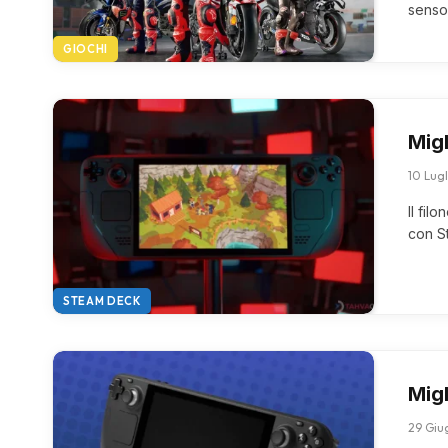
senso 
GIOCHI
Migl
10 Lug
Il fil
con S
STEAM DECK
Mig
29 Giu