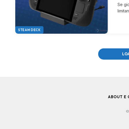
Se gio
limita
STEAM DECK
LO
ABOUT E 
©