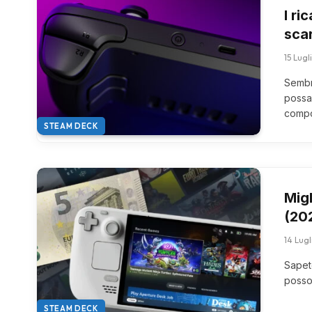
I ri
sca
15 Lug
Sembr
possa
compo
STEAM DECK
Migl
(20
14 Lug
Sapet
posso
STEAM DECK