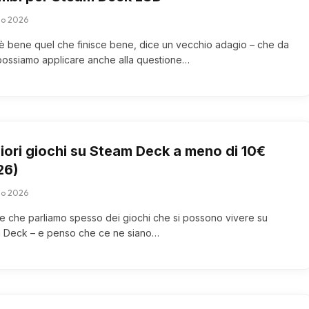
lio 2026
 è bene quel che finisce bene, dice un vecchio adagio – che da
possiamo applicare anche alla questione…
liori giochi su Steam Deck a meno di 10€
26)
lio 2026
e che parliamo spesso dei giochi che si possono vivere su
 Deck – e penso che ce ne siano…