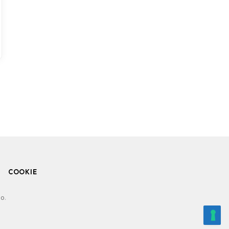
COOKIE
io
.