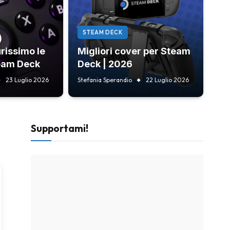
STEAM DECK
)
rissimo le
Migliori cover per Steam
team Deck
Deck | 2026
23 Luglio 2026
Stefania Sperandio
22 Luglio 2026
Supportami!