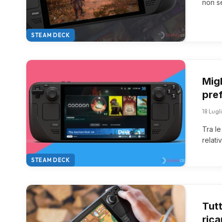
non se
STEAM DECK
Migl
pref
18 Lug
Tra le
relati
STEAM DECK
Tutt
ric