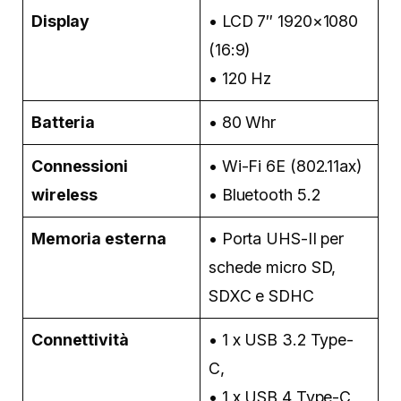
Display
• LCD 7″ 1920×1080
(16:9)
• 120 Hz
Batteria
• 80 Whr
Connessioni
• Wi-Fi 6E (802.11ax)
wireless
• Bluetooth 5.2
Memoria esterna
• Porta UHS-II per
schede micro SD,
SDXC e SDHC
Connettività
• 1 x USB 3.2 Type-
C,
• 1 x USB 4 Type-C