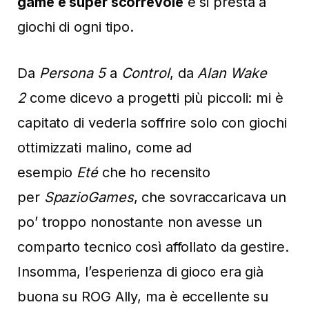
game è super scorrevole
e si presta a
giochi di ogni tipo.
Da
Persona 5
a
Control
, da
Alan Wake
2
come dicevo a progetti più piccoli: mi è
capitato di vederla soffrire solo con giochi
ottimizzati malino, come ad
esempio
Eté
che ho recensito
per
SpazioGames
, che sovraccaricava un
po’ troppo nonostante non avesse un
comparto tecnico così affollato da gestire.
Insomma, l’esperienza di gioco era già
buona su ROG Ally, ma è eccellente su