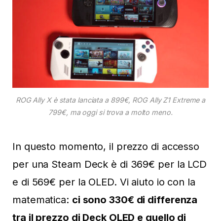
ROG Ally X è stata lanciata a 899€, ROG Ally Z1 Extreme a
799€, ma oggi si trova a molto meno.
In questo momento, il prezzo di accesso
per una Steam Deck è di 369€ per la LCD
e di 569€ per la OLED. Vi aiuto io con la
matematica:
ci sono 330€ di differenza
tra il prezzo di Deck OLED e quello di