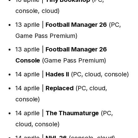
console, cloud)
13 aprile |
Football Manager 26
(PC,
Game Pass Premium)
13 aprile |
Football Manager 26
Console
(Game Pass Premium)
14 aprile |
Hades II
(PC, cloud, console)
14 aprile |
Replaced
(PC, cloud,
console)
14 aprile |
The Thaumaturge
(PC,
cloud, console)
14 aprile |
NHL 26
(console, cloud)