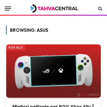
BROWSING:
ASUS
ROG ALLY
Migliori pellicole per ROG Xbox Ally |