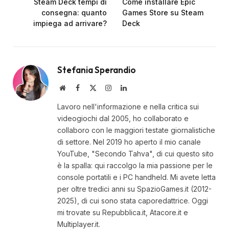
Steam Deck tempi di
Come installare Epic
consegna: quanto
Games Store su Steam
impiega ad arrivare?
Deck
Stefania Sperandio
Website
Facebook
X
Instagram
LinkedIn
(Twitter)
Lavoro nell'informazione e nella critica sui
videogiochi dal 2005, ho collaborato e
collaboro con le maggiori testate giornalistiche
di settore. Nel 2019 ho aperto il mio canale
YouTube, "Secondo Tahva", di cui questo sito
è la spalla: qui raccolgo la mia passione per le
console portatili e i PC handheld. Mi avete letta
per oltre tredici anni su SpazioGames.it (2012-
2025), di cui sono stata caporedattrice. Oggi
mi trovate su Repubblica.it, Atacore.it e
Multiplayer.it.