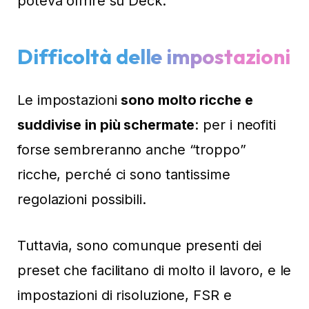
poteva offrire su Deck.
Difficoltà delle impostazioni
Le impostazioni
sono molto ricche e
suddivise in più schermate
: per i neofiti
forse sembreranno anche “troppo”
ricche, perché ci sono tantissime
regolazioni possibili.
Tuttavia, sono comunque presenti dei
preset che facilitano di molto il lavoro, e le
impostazioni di risoluzione, FSR e