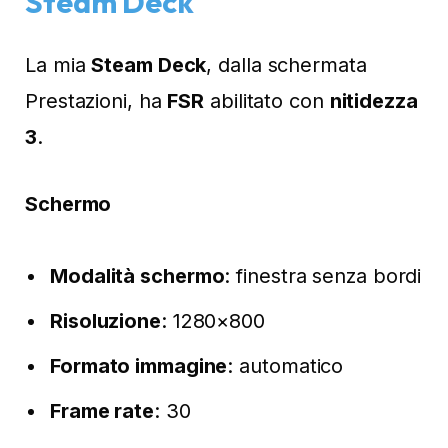
Steam Deck
La mia
Steam Deck
, dalla schermata
Prestazioni, ha
FSR
abilitato con
nitidezza
3
.
Schermo
Modalità schermo
: finestra senza bordi
Risoluzione
: 1280×800
Formato immagine
: automatico
Frame rate
: 30