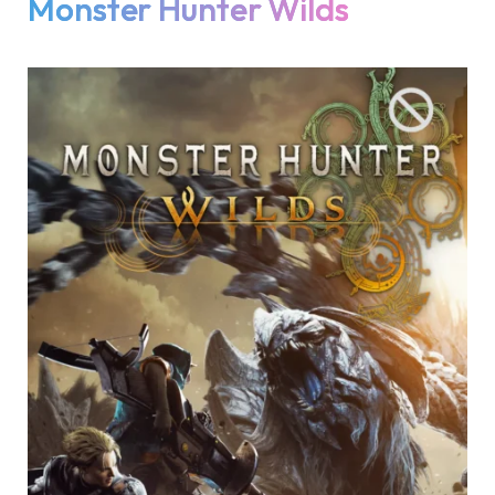
Monster Hunter Wilds