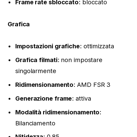
Frame rate sbloccato
: bloccato
Grafica
Impostazioni grafiche
: ottimizzata
Grafica filmati
: non impostare
singolarmente
Ridimensionamento
: AMD FSR 3
Generazione frame
: attiva
Modalità ridimensionamento
:
Bilanciamento
Nitidezza
: 0,85