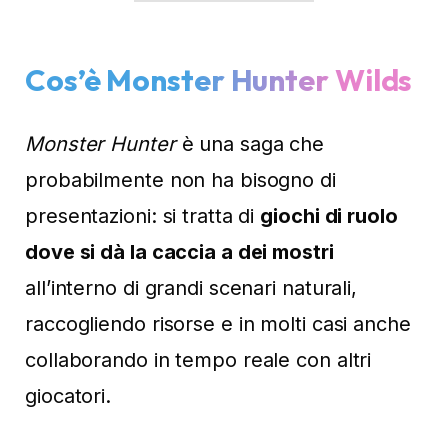
Cos’è Monster Hunter Wilds
Monster Hunter
è una saga che
probabilmente non ha bisogno di
presentazioni: si tratta di
giochi di ruolo
dove si dà la caccia a dei mostri
all’interno di grandi scenari naturali,
raccogliendo risorse e in molti casi anche
collaborando in tempo reale con altri
giocatori.