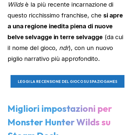
Wilds
è la più recente incarnazione di
questo ricchissimo franchise, che
si apre
a una regione inedita piena di nuove
belve selvagge in terre selvagge
(da cui
il nome del gioco,
ndr
), con un nuovo
piglio narrativo più approfondito.
LEGGI LA RECENSIONE DEL GIOCO SU SPAZIOGAMES
Migliori impostazioni per
Monster Hunter Wilds su