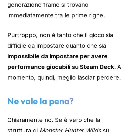
generazione frame si trovano
immediatamente tra le prime righe.
Purtroppo, non è tanto che il gioco sia
difficile da impostare quanto che sia
impossibile da impostare per avere
performance giocabili su Steam Deck
. Al
momento, quindi, meglio lasciar perdere.
Ne vale la pena?
Chiaramente no. Se è vero che la
struttura di
Monster Hunter Wilds
su