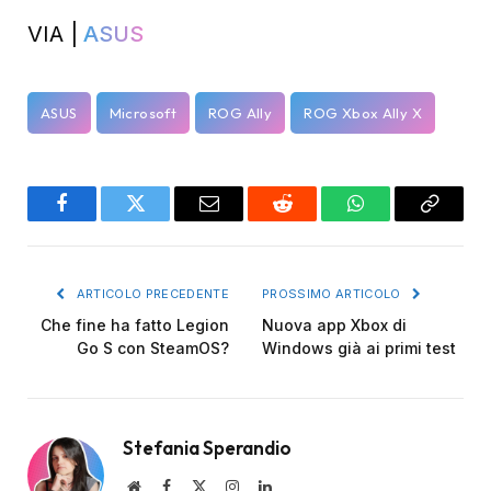
VIA |
ASUS
ASUS
Microsoft
ROG Ally
ROG Xbox Ally X
Facebook
Twitter
Email
Reddit
WhatsApp
Copy
Link
ARTICOLO PRECEDENTE
PROSSIMO ARTICOLO
Che fine ha fatto Legion
Nuova app Xbox di
Go S con SteamOS?
Windows già ai primi test
Stefania Sperandio
Website
Facebook
X
Instagram
LinkedIn