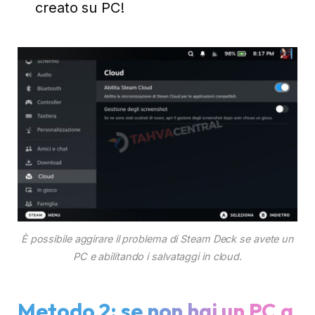
creato su PC!
È possibile aggirare il problema di Steam Deck se avete un
PC e abilitando i salvataggi in cloud.
Metodo 2: se non hai un PC a