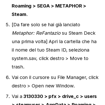
Roaming > SEGA > METAPHOR >
Steam
.
[Da fare solo se hai già lanciato
Metaphor: ReFantazio
su Steam Deck
una prima volta] Apri la cartella che ha
il nome del tuo Steam ID, seleziona
system.sav, click destro > Move to
trash.
Vai con il cursore su File Manager, click
destro > Open new Window.
Vai a
3130330 > pfx > drive_c > users
> steamuser > AppData > Roaming >