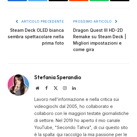
Facebook
Twitter
Email
Reddit
WhatsApp
Copy
Link
ARTICOLO PRECEDENTE
PROSSIMO ARTICOLO
Steam Deck OLED bianca
Dragon Quest III HD-2D
sembra spettacolare nella
Remake su Steam Deck |
prima foto
Migliori impostazioni e
come gira
Stefania Sperandio
Website
Facebook
X
Instagram
LinkedIn
(Twitter)
Lavoro nell'informazione e nella critica sui
videogiochi dal 2005, ho collaborato e
collaboro con le maggiori testate giornalistiche
di settore. Nel 2019 ho aperto il mio canale
YouTube, "Secondo Tahva", di cui questo sito
è la spalla: qui raccolgo la mia passione per le