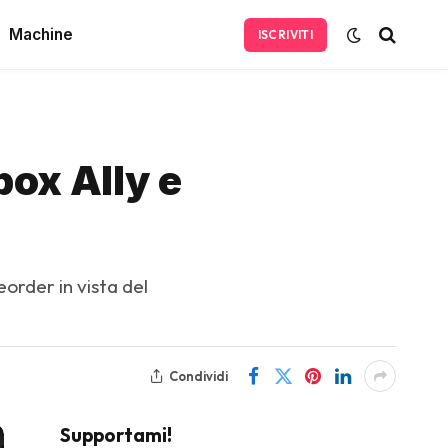
Machine
ISCRIVITI
box Ally e
order in vista del
Condividi
Supportami!