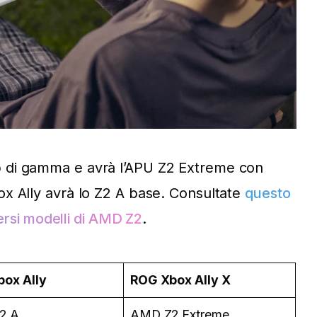
 di gamma e avrà l’APU Z2 Extreme con
x Ally avrà lo Z2 A base. Consultate
questo
versi modelli di AMD Z2
.
ox Ally
ROG Xbox Ally X
2 A
AMD Z2 Extreme