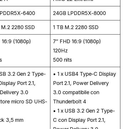
LPDDR5X-6400
24GB LPDDR5X-8000
 M.2 2280 SSD
1 TB M.2 2280 SSD
 16:9 (1080p)
7″ FHD 16:9 (1080p)
120Hz
s
500 nits
USB 3.2 Gen 2 Type-
• 1 x USB4 Type-C Display
isplay Port 2.1,
Port 2.1, Power Delivery
Delivery 3.0
3.0 compatibile con
ettore micro SD UHS-
Thunderbolt 4
• 1 x USB 3.2 Gen 2 Type-
ack 3,5 mm
C con Display Port 2.1,