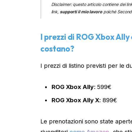
Disclaimer: questo articolo contiene dei lin
link,
supporti il mio lavoro
poiché Secondo
I prezzi di ROG Xbox All
costano?
I prezzi di listino previsti per le
ROG Xbox Ally
: 599€
ROG Xbox Ally X
: 899€
Le prenotazioni sono state apert
rivenditori
come Amazon
, che st