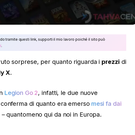
do tramite questi link, supporti il mio lavoro poiché il sito può
i
.
uto sorprese, per quanto riguarda i
prezzi
di
ly X
.
on
Legion Go 2
, infatti, le due nuove
 conferma di quanto era emerso
mesi fa dai
i – quantomeno qui da noi in Europa.