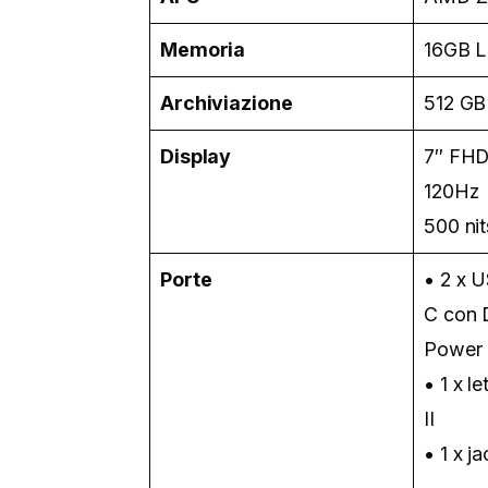
Memoria
16GB 
Archiviazione
512 GB
Display
7″ FHD
120Hz
500 nit
Porte
• 2 x 
C con D
Power 
• 1 x l
II
• 1 x j