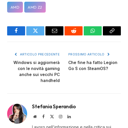
AMD
AMD Z2
Facebook
Twitter
Email
Reddit
WhatsApp
Copy
Link
ARTICOLO PRECEDENTE
PROSSIMO ARTICOLO
Windows si aggiornerà
Che fine ha fatto Legion
con le novità gaming
Go S con SteamOS?
anche sui vecchi PC
handheld
Stefania Sperandio
Website
Facebook
X
Instagram
LinkedIn
(Twitter)
Lavoro nell'informazione e nella critica sui