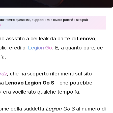
do tramite questi link, supporti il mio lavoro poiché il sito può
i
.
assistito a dei leak da parte di
Lenovo
,
lici eredi di
Legion Go
. E, a quanto pare, ce
fa.
rdz
, che ha scoperto riferimenti sul sito
osa
Lenovo Legion Go S
– che potrebbe
si era vociferato qualche tempo fa.
nome della suddetta
Legion Go S
al numero di