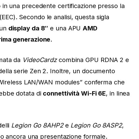
o in una precedente certificazione presso la
(EEC). Secondo le analisi, questa sigla
 un
display da 8″
e una APU
AMD
rima generazione
.
mata da
VideoCardz
combina GPU RDNA 2 e
ella serie Zen 2. Inoltre, un documento
or Wireless LAN/WAN modules” conferma che
ebbe dotata di
connettività Wi-Fi 6E
, in linea
elli
Legion Go 8AHP2
e
Legion Go 8ASP2
,
ono ancora una presentazione formale.