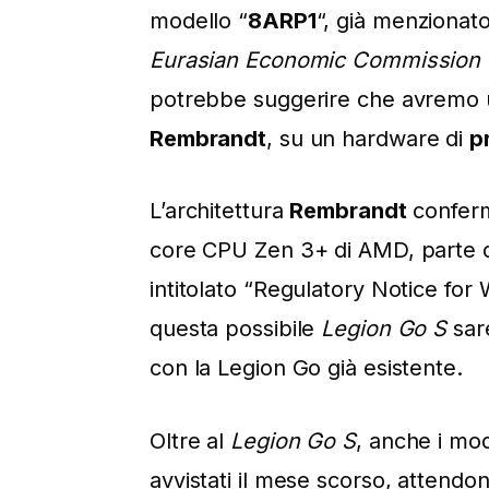
modello “
8ARP1
“, già menzionat
Eurasian Economic Commission
potrebbe suggerire che avremo
Rembrandt
, su un hardware di
p
L’architettura
Rembrandt
confer
core CPU Zen 3+ di AMD, parte d
intitolato “Regulatory Notice f
questa possibile
Legion Go S
sar
con la Legion Go già esistente.
Oltre al
Legion Go S
, anche i mod
avvistati il mese scorso, attend