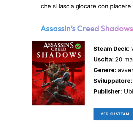
che si lascia giocare con piacere 
Assassin’s Creed Shadow
Steam Deck
: 
Uscita
: 20 m
Genere
: avve
Sviluppatore
Publisher
: Ub
VEDI SU STEAM