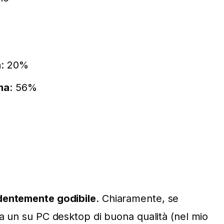
a
: 20%
ma
: 56%
dentemente godibile
. Chiaramente, se
ha un su PC desktop di buona qualità (nel mio