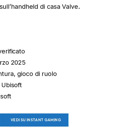
sull’handheld di casa Valve.
s
verificato
arzo 2025
ntura, gioco di ruolo
: Ubisoft
isoft
VEDI SU INSTANT GAMING