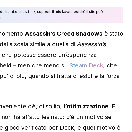
do tramite questi link, supporti il mio lavoro poiché il sito può
i
.
o momento
Assassin’s Creed Shadows
è stato
lla scala simile a quella di
Assassin’s
o che potesse essere un’esperienza
ndheld – men che meno su
Steam Deck
, che
 di più, quando si tratta di esibire la forza
veniente c’è, di solito,
l’ottimizzazione
. E
 non ha affatto lesinato: c’è un motivo se
 gioco verificato per Deck, e quel motivo è