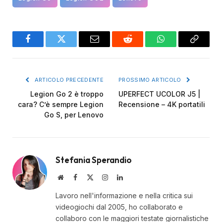
Facebook
Twitter
Email
Reddit
WhatsApp
Copy
Link
ARTICOLO PRECEDENTE
PROSSIMO ARTICOLO
Legion Go 2 è troppo
UPERFECT UCOLOR J5 |
cara? C’è sempre Legion
Recensione – 4K portatili
Go S, per Lenovo
Stefania Sperandio
Website
Facebook
X
Instagram
LinkedIn
(Twitter)
Lavoro nell'informazione e nella critica sui
videogiochi dal 2005, ho collaborato e
collaboro con le maggiori testate giornalistiche