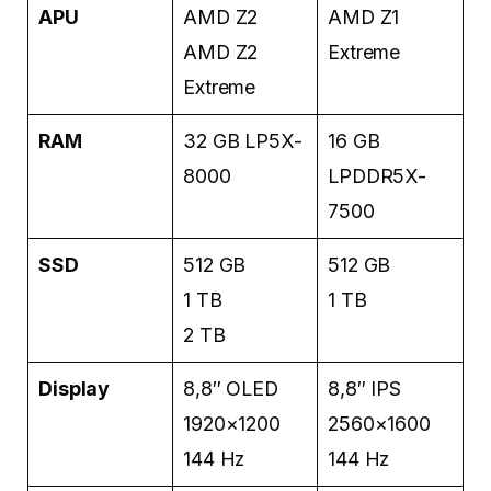
APU
AMD Z2
AMD Z1
AMD Z2
Extreme
Extreme
RAM
32 GB LP5X-
16 GB
8000
LPDDR5X-
7500
SSD
512 GB
512 GB
1 TB
1 TB
2 TB
Display
8,8″ OLED
8,8″ IPS
1920×1200
2560×1600
144 Hz
144 Hz