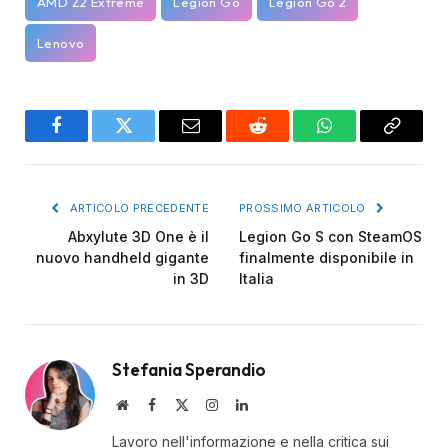
AMD Z2 Extreme
Legion Go
Legion Go 2
Lenovo
Facebook
Twitter
Email
Reddit
WhatsApp
Copy
Link
ARTICOLO PRECEDENTE
PROSSIMO ARTICOLO
Abxylute 3D One è il
Legion Go S con SteamOS
nuovo handheld gigante
finalmente disponibile in
in 3D
Italia
Stefania Sperandio
Website
Facebook
X
Instagram
LinkedIn
(Twitter)
Lavoro nell'informazione e nella critica sui