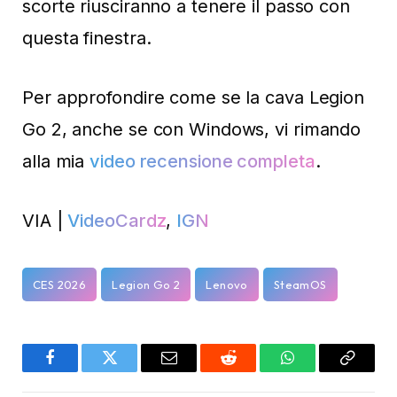
scorte riusciranno a tenere il passo con
questa finestra.
Per approfondire come se la cava Legion
Go 2, anche se con Windows, vi rimando
alla mia
video recensione completa
.
VIA |
VideoCardz
,
IGN
CES 2026
Legion Go 2
Lenovo
SteamOS
Facebook
Twitter
Email
Reddit
WhatsApp
Copy