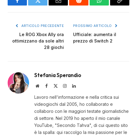
Facebook
Twitter
Email
Reddit
WhatsApp
Copy
Link
ARTICOLO PRECEDENTE
PROSSIMO ARTICOLO
Le ROG Xbox Ally ora
Ufficiale: aumenta il
ottimizzano da sole altri
prezzo di Switch 2
28 giochi
Stefania Sperandio
Website
Facebook
X
Instagram
LinkedIn
(Twitter)
Lavoro nell'informazione e nella critica sui
videogiochi dal 2005, ho collaborato e
collaboro con le maggiori testate giornalistiche
di settore. Nel 2019 ho aperto il mio canale
YouTube, "Secondo Tahva", di cui questo sito
è la spalla: qui raccolgo la mia passione per le